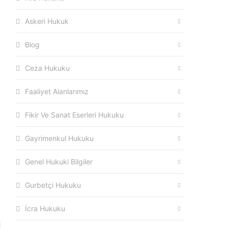
,
Askeri Hukuk
i
Blog
e
Ceza Hukuku
Faaliyet Alanlarımız
n
i
Fikir Ve Sanat Eserleri Hukuku
Gayrimenkul Hukuku
l
a
Genel Hukuki Bilgiler
Gurbetçi Hukuku
İcra Hukuku