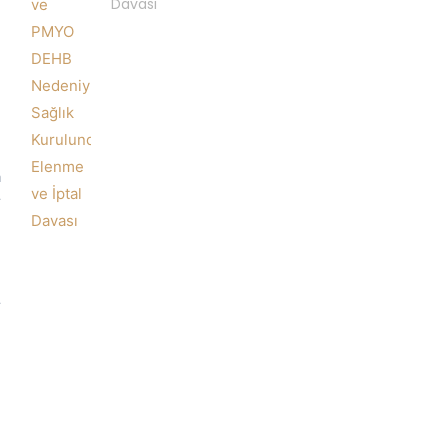
Davası
a
r
r
u