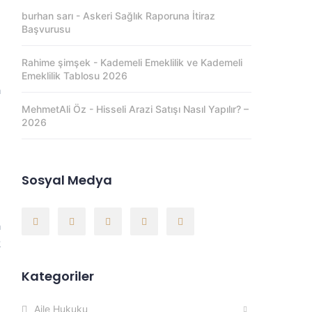
burhan sarı
-
Askeri Sağlık Raporuna İtiraz
Başvurusu
Rahime şimşek
-
Kademeli Emeklilik ve Kademeli
e
Emeklilik Tablosu 2026
a
MehmetAli Öz
-
Hisseli Arazi Satışı Nasıl Yapılır? –
2026
u
Sosyal Medya
m
a
k
Kategoriler
Aile Hukuku