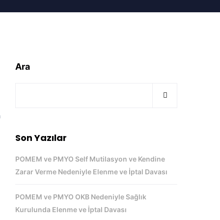
Ara
a
n
Son Yazılar
e
POMEM ve PMYO Self Mutilasyon ve Kendine
Zarar Verme Nedeniyle Elenme ve İptal Davası
e
i
POMEM ve PMYO OKB Nedeniyle Sağlık
Kurulunda Elenme ve İptal Davası