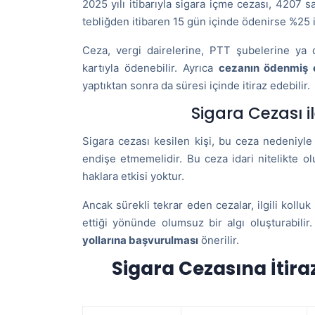
2025 yılı itibarıyla sigara içme cezası, 4207
tebliğden itibaren 15 gün içinde ödenirse %25 in
Ceza, vergi dairelerine, PTT şubelerine ya d
kartıyla ödenebilir. Ayrıca
cezanın ödenmiş o
yaptıktan sonra da süresi içinde itiraz edebilir.
Sigara Cezası il
Sigara cezası kesilen kişi, bu ceza nedeniyl
endişe etmemelidir. Bu ceza idari nitelikte o
haklara etkisi yoktur.
Ancak sürekli tekrar eden cezalar, ilgili kolluk 
ettiği yönünde olumsuz bir algı oluşturabili
yollarına başvurulması
önerilir.
Sigara Cezasına İtira