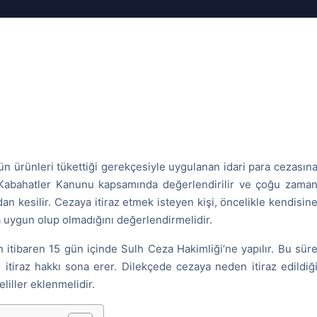
ütün ürünleri tükettiği gerekçesiyle uygulanan idari para cezasın
e Kabahatler Kanunu kapsamında değerlendirilir ve çoğu zama
an kesilir. Cezaya itiraz etmek isteyen kişi, öncelikle kendisin
uygun olup olmadığını değerlendirmelidir.
den itibaren 15 gün içinde Sulh Ceza Hakimliği’ne yapılır. Bu sür
itiraz hakkı sona erer. Dilekçede cezaya neden itiraz edildiğ
liller eklenmelidir.