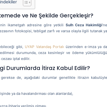
indekiler
kemede ve Ne Şekilde Gerçekleşir?
şinin ikametgah adresine göre yetkili
Sulh Ceza Hakimliği
‘n
zasının fotokopisi, tebligat zarfı ve varsa olayla ilgili tutanak y
ebileceği gibi,
UYAP Vatandaş Portalı
üzerinden e-imza ya d
reddedilmesi durumunda, ceza kesinleşir ve ödeme yükümlülüğ
ezası iptal edilir.
i Durumlarda İtiraz Kabul Edilir?
gerekse de, aşağıdaki durumlar genellikle itirazın kabulüyl
işinde ya da havalandırması olan alanlarda),
zca ihbarla verilmiş olması,