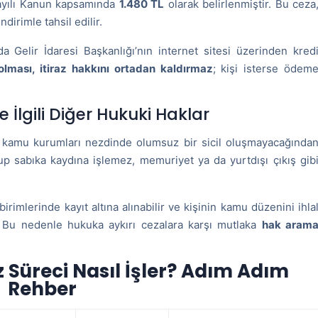
 sayılı Kanun kapsamında
1.480 TL
olarak belirlenmiştir. Bu ceza
dirimle tahsil edilir.
a Gelir İdaresi Başkanlığı’nın internet sitesi üzerinden kred
lması, itiraz hakkını ortadan kaldırmaz
; kişi isterse ödem
e İlgili Diğer Hukuki Haklar
e kamu kurumları nezdinde olumsuz bir sicil oluşmayacağında
lup sabıka kaydına işlemez, memuriyet ya da yurtdışı çıkış gib
birimlerinde kayıt altına alınabilir ve kişinin kamu düzenini ihla
r. Bu nedenle hukuka aykırı cezalara karşı mutlaka
hak aram
z Süreci Nasıl İşler? Adım Adım
Rehber