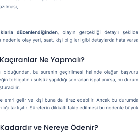
azılması,
aklarla düzenlendiğinden
, olayın gerçekliği detaylı şekild
enle olay yeri, saat, kişi bilgileri gibi detaylarda hata vars
ni Kaçıranlar Ne Yapmalı?
ırlı olduğundan, bu sürenin geçirilmesi halinde olağan başvur
neğin tebligatın usulsüz yapıldığı sonradan ispatlanırsa, bu duru
turabilir.
emri gelir ve kişi buna da itiraz edebilir. Ancak bu durumd
ığı tartışılır. Sürelerin dikkatli takip edilmesi bu nedenle büyü
 Kadardır ve Nereye Ödenir?