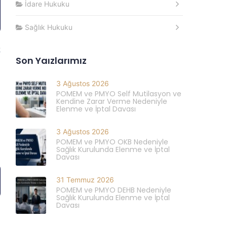
İdare Hukuku
Sağlık Hukuku
k
Son Yaızlarımız
u
3 Ağustos 2026
POMEM ve PMYO Self Mutilasyon ve
Kendine Zarar Verme Nedeniyle
Elenme ve İptal Davası
3 Ağustos 2026
POMEM ve PMYO OKB Nedeniyle
Sağlık Kurulunda Elenme ve İptal
Davası
31 Temmuz 2026
POMEM ve PMYO DEHB Nedeniyle
Sağlık Kurulunda Elenme ve İptal
Davası
e