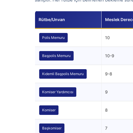
Rütbe/Unvan
Meslek Derec
10
Polis Memuru
10-9
Başpolis Memuru
9-8
Kıdemli Başpolis Memuru
9
Komiser Yardımcısı
8
Komiser
7
Başkomiser