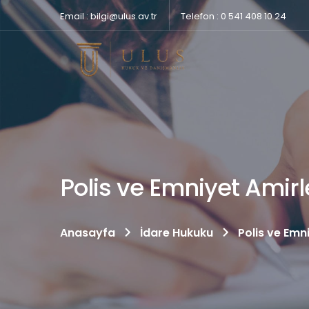
Email : bilgi@ulus.av.tr
Telefon : 0 541 408 10 24
Polis ve Emniyet Amir
Anasayfa
İdare Hukuku
Polis ve Emn