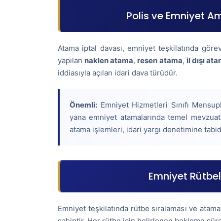
Polis ve Emniyet Am
Atama iptal davası, emniyet teşkilatında göre
yapılan
naklen atama
,
resen atama
,
il dışı at
iddiasıyla açılan idari dava türüdür.
Önemli:
Emniyet Hizmetleri Sınıfı Mensupl
yana emniyet atamalarında temel mevzuat 
atama işlemleri, idari yargı denetimine tabid
Emniyet Rütbel
Emniyet teşkilatında rütbe sıralaması ve atama
sahiptir. Her rütbe için belirlenen bekleme sürel