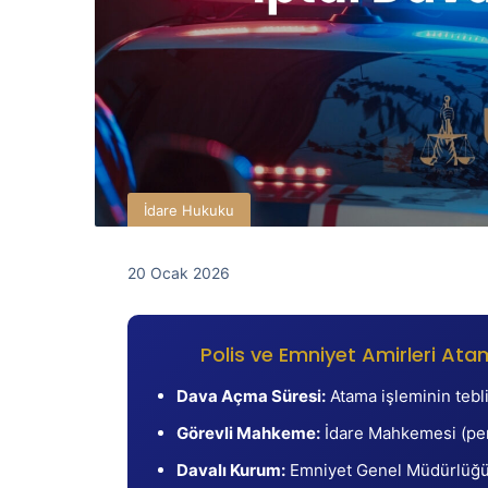
İdare Hukuku
20 Ocak 2026
Polis ve Emniyet Amirleri Ata
Dava Açma Süresi:
Atama işleminin tebl
Görevli Mahkeme:
İdare Mahkemesi (per
Davalı Kurum:
Emniyet Genel Müdürlüğü v