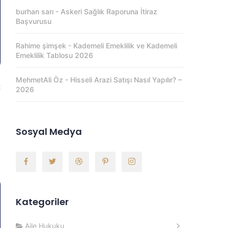
burhan sarı
-
Askeri Sağlık Raporuna İtiraz
Başvurusu
Rahime şimşek
-
Kademeli Emeklilik ve Kademeli
Emeklilik Tablosu 2026
MehmetAli Öz
-
Hisseli Arazi Satışı Nasıl Yapılır? –
t
2026
e
e
Sosyal Medya
,
Kategoriler
Aile Hukuku