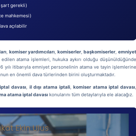
 şart gerekli)
ece mahkemesi)
va açılabilir
arı
,
komiser yardımcıları
,
komiserler
,
başkomiserler
,
emniye
 edilen atama işlemleri, hukuka aykırı olduğu düşünüldüğünd
26 yılı itibarıyla emniyet personelinin atama ve tayin işlemlerin
nun en önemli dava türlerinden birini oluşturmaktadır.
iptal davası
,
il dışı atama iptali
,
komiser atama iptal davası
ma atama iptal davası
konularını tüm detaylarıyla ele alacağız.