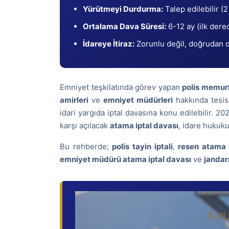
Yürütmeyi Durdurma:
Talep edilebilir (2
Ortalama Dava Süresi:
6-12 ay (ilk der
İdareye İtiraz:
Zorunlu değil, doğrudan da
Emniyet teşkilatında görev yapan
polis memurl
amirleri
ve
emniyet müdürleri
hakkında tesis
idari yargıda iptal davasına konu edilebilir. 20
karşı açılacak
atama iptal davası
, idare hukuku
Bu rehberde;
polis tayin iptali
,
resen atama 
emniyet müdürü atama iptal davası
ve
jandar