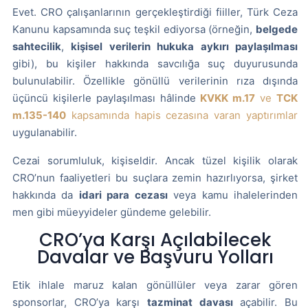
Evet. CRO çalışanlarının gerçekleştirdiği fiiller, Türk Ceza
Kanunu kapsamında suç teşkil ediyorsa (örneğin,
belgede
sahtecilik
,
kişisel verilerin hukuka aykırı paylaşılması
gibi), bu kişiler hakkında savcılığa suç duyurusunda
bulunulabilir. Özellikle gönüllü verilerinin rıza dışında
üçüncü kişilerle paylaşılması hâlinde
KVKK m.17
ve
TCK
m.135-140
kapsamında hapis cezasına varan yaptırımlar
uygulanabilir.
Cezai sorumluluk, kişiseldir. Ancak tüzel kişilik olarak
CRO’nun faaliyetleri bu suçlara zemin hazırlıyorsa, şirket
hakkında da
idari para cezası
veya kamu ihalelerinden
men gibi müeyyideler gündeme gelebilir.
CRO’ya Karşı Açılabilecek
Davalar ve Başvuru Yolları
Etik ihlale maruz kalan gönüllüler veya zarar gören
sponsorlar, CRO’ya karşı
tazminat davası
açabilir. Bu