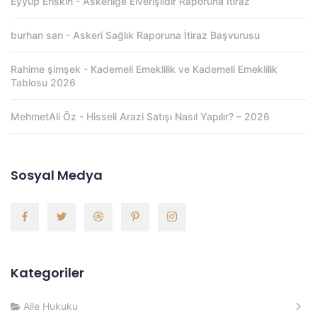
Eyyup Eriskin
-
Askerliğe Elverişlidir Raporuna İtiraz
burhan sarı
-
Askeri Sağlık Raporuna İtiraz Başvurusu
Rahime şimşek
-
Kademeli Emeklilik ve Kademeli Emeklilik
Tablosu 2026
MehmetAli Öz
-
Hisseli Arazi Satışı Nasıl Yapılır? – 2026
Sosyal Medya
Kategoriler
Aile Hukuku