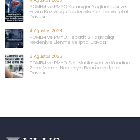
POMEM ve PMYO Karaciğer Yağlanması ve
Enzim Bozukluğu Nedeniyle Elenme ve İptal
Davası
4 Ağustos 2026
POMEM ve PMYO Hepatit B Taşıyıcılığı
Nedeniyle Elenme ve İptal Davası
3 Ağustos 2026
POMEM ve PMYO Self Mutilasyon ve Kendine
Zarar Verme Nedeniyle Elenme ve İptal
Davası