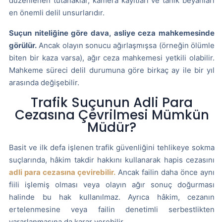
düzenlenen tutanaklar, kamera kayıtları ve tanık beyanları
en önemli delil unsurlarıdır.
Suçun niteliğine göre dava, asliye ceza mahkemesinde
görülür.
Ancak olayın sonucu ağırlaşmışsa (örneğin ölümle
biten bir kaza varsa), ağır ceza mahkemesi yetkili olabilir.
Mahkeme süreci delil durumuna göre birkaç ay ile bir yıl
arasında değişebilir.
Trafik Suçunun Adli Para
Cezasına Çevrilmesi Mümkün
Müdür?
Basit ve ilk defa işlenen trafik güvenliğini tehlikeye sokma
suçlarında, hâkim takdir hakkını kullanarak hapis cezasını
adli para cezasına çevirebilir.
Ancak failin daha önce aynı
fiili işlemiş olması veya olayın ağır sonuç doğurması
halinde bu hak kullanılmaz. Ayrıca hâkim, cezanın
ertelenmesine veya failin denetimli serbestlikten
yararlanmasına da karar verebilir.