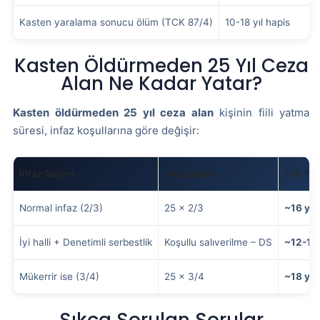
Kasten yaralama sonucu ölüm (TCK 87/4)
10-18 yıl hapis
Kasten Öldürmeden 25 Yıl Ceza
Alan Ne Kadar Yatar?
Kasten öldürmeden 25 yıl ceza alan
kişinin fiili yatma
süresi, infaz koşullarına göre değişir:
İnfaz Rejimi
Hesaplama
Fiili Y
Normal infaz (2/3)
25 × 2/3
~16 yıl 
İyi halli + Denetimli serbestlik
Koşullu salıverilme – DS
~12-15 
Mükerrir ise (3/4)
25 × 3/4
~18 yıl 