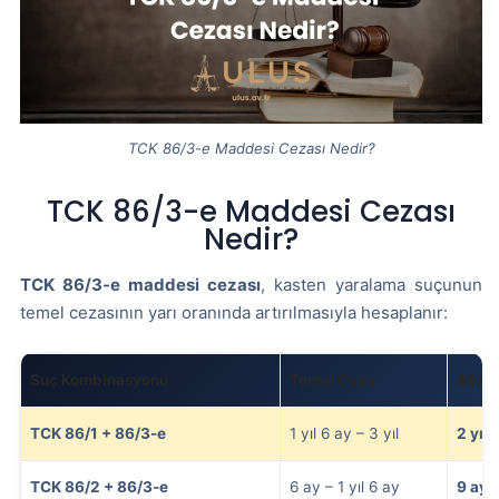
TCK 86/3-e Maddesi Cezası Nedir?
TCK 86/3-e Maddesi Cezası
Nedir?
TCK 86/3-e maddesi cezası
, kasten yaralama suçunun
temel cezasının yarı oranında artırılmasıyla hesaplanır:
Suç Kombinasyonu
Temel Ceza
86/3-
TCK 86/1 + 86/3-e
1 yıl 6 ay – 3 yıl
2 yıl 
TCK 86/2 + 86/3-e
6 ay – 1 yıl 6 ay
9 ay –