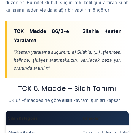
düzenler. Bu nitelikli hal, suçun tehlikeliliğini artıran silah
kullanımı nedeniyle daha ağır bir yaptırım öngörür.
TCK Madde 86/3-e – Silahla Kasten
Yaralama
“Kasten yaralama suçunun; e) Silahla, (…) işlenmesi
halinde, şikâyet aranmaksızın, verilecek ceza yarı
oranında artırılır.”
TCK 6. Madde – Silah Tanımı
TCK 6/1-f maddesine göre
silah
kavramı şunları kapsar:
Silah Kategorisi
Örnekler
Ateşli silahlar
Tabanca, tüfek, av tüfeği,