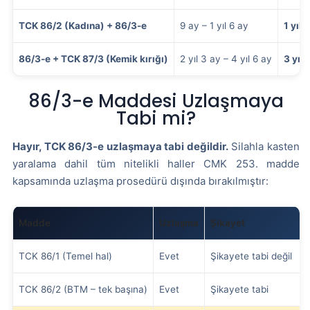
TCK 86/2 (Kadına) + 86/3-e
9 ay – 1 yıl 6 ay
1 yıl 
86/3-e + TCK 87/3 (Kemik kırığı)
2 yıl 3 ay – 4 yıl 6 ay
3 yıl 
86/3-e Maddesi Uzlaşmaya
Tabi mi?
Hayır, TCK 86/3-e uzlaşmaya tabi değildir.
Silahla kasten
yaralama dahil tüm nitelikli haller CMK 253. madde
kapsamında uzlaşma prosedürü dışında bırakılmıştır:
Madde
Uzlaşma
Şikayet
TCK 86/1 (Temel hal)
Evet
Şikayete tabi değil
TCK 86/2 (BTM – tek başına)
Evet
Şikayete tabi