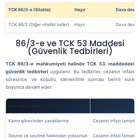
TCK 86/3-e (Silahla)
Hayır
Dava deva
TCK 86/3 (Diğer nitelikli haller)
Hayır
Dava deva
86/3-e ve TCK 53 Maddesi
(Güvenlik Tedbirleri)
TCK 86/3-e mahkumiyeti halinde TCK 53. maddedeki
güvenlik tedbirleri
uygulanır. Bu tedbirler, cezanın infazı
süresince ve koşullu salıverilme sonrası belirli süre
boyunca devam eder:
Güvenlik Tedbiri (TCK 53)
Uygulama Süresi
Kamu görevinden yasaklanma
Cezanın infazı tamaml
Seçme ve seçilme hakkından yoksunluk
Cezanın infazı tamaml