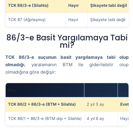
TCK 86/3-e (Silahla)
Hayır
Şikayete tabi değil
TCK 87 (Ağırlaşmış)
Hayır
Şikayete tabi değil
86/3-e Basit Yargılamaya Tabi
mi?
TCK 86/3-e suçunun basit yargılamaya tabi olup
olmadığı
, yaralamanın BTM ile giderilebilir olup
olmadığına göre değişir:
Suç
Ceza Üst Sınırı
Basit 
TCK 86/2 + 86/3-e (BTM + Silahla)
2 yıl 3 ay
Evet
(
TCK 86/1 + 86/3-e (BTM dışı + Silahla)
4 yıl 6 ay
Hayır (