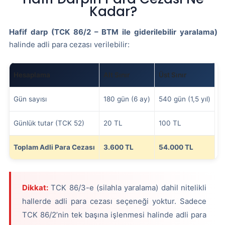
Kadar?
Hafif darp (TCK 86/2 – BTM ile giderilebilir yaralama)
halinde adli para cezası verilebilir:
Hesaplama
Alt Sınır
Üst Sınır
Gün sayısı
180 gün (6 ay)
540 gün (1,5 yıl)
Günlük tutar (TCK 52)
20 TL
100 TL
Toplam Adli Para Cezası
3.600 TL
54.000 TL
Dikkat:
TCK 86/3-e (silahla yaralama) dahil nitelikli
hallerde adli para cezası seçeneği yoktur. Sadece
TCK 86/2’nin tek başına işlenmesi halinde adli para