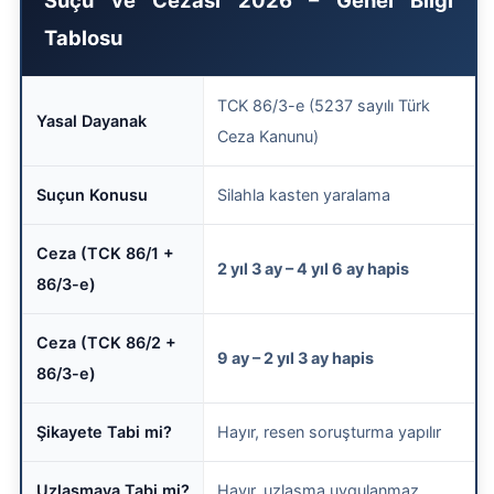
Tablosu
TCK 86/3-e (5237 sayılı Türk
Yasal Dayanak
Ceza Kanunu)
Suçun Konusu
Silahla kasten yaralama
Ceza (TCK 86/1 +
2 yıl 3 ay – 4 yıl 6 ay hapis
86/3-e)
Ceza (TCK 86/2 +
9 ay – 2 yıl 3 ay hapis
86/3-e)
Şikayete Tabi mi?
Hayır, resen soruşturma yapılır
Uzlaşmaya Tabi mi?
Hayır, uzlaşma uygulanmaz