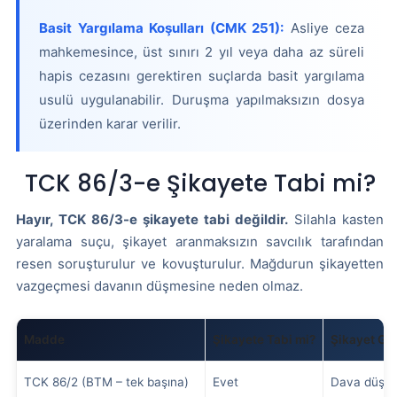
Basit Yargılama Koşulları (CMK 251):
Asliye ceza
mahkemesince, üst sınırı 2 yıl veya daha az süreli
hapis cezasını gerektiren suçlarda basit yargılama
usulü uygulanabilir. Duruşma yapılmaksızın dosya
üzerinden karar verilir.
TCK 86/3-e Şikayete Tabi mi?
Hayır, TCK 86/3-e şikayete tabi değildir.
Silahla kasten
yaralama suçu, şikayet aranmaksızın savcılık tarafından
resen soruşturulur ve kovuşturulur. Mağdurun şikayetten
vazgeçmesi davanın düşmesine neden olmaz.
Madde
Şikayete Tabi mi?
Şikayet Ger
TCK 86/2 (BTM – tek başına)
Evet
Dava düşer