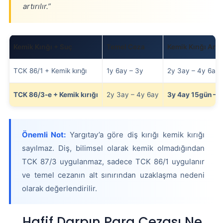
artırılır.”
Kemik Kırığı + Suç
Temel Ceza
Kemik Kırığı Artır
TCK 86/1 + Kemik kırığı
1y 6ay – 3y
2y 3ay – 4y 6ay
TCK 86/3-e + Kemik kırığı
2y 3ay – 4y 6ay
3y 4ay 15gün – 6
Önemli Not:
Yargıtay’a göre diş kırığı kemik kırığı
sayılmaz. Diş, bilimsel olarak kemik olmadığından
TCK 87/3 uygulanmaz, sadece TCK 86/1 uygulanır
ve temel cezanın alt sınırından uzaklaşma nedeni
olarak değerlendirilir.
Hafif Darpın Para Cezası Ne