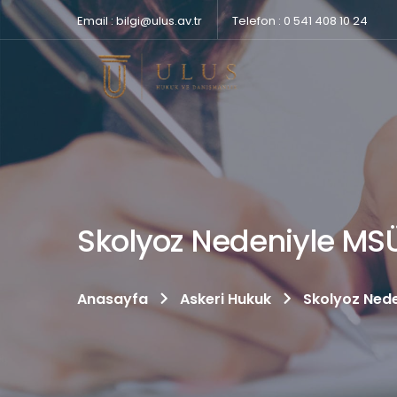
Email : bilgi@ulus.av.tr
Telefon : 0 541 408 10 24
Skolyoz Nedeniyle MSÜ’
Anasayfa
Askeri Hukuk
Skolyoz Nede