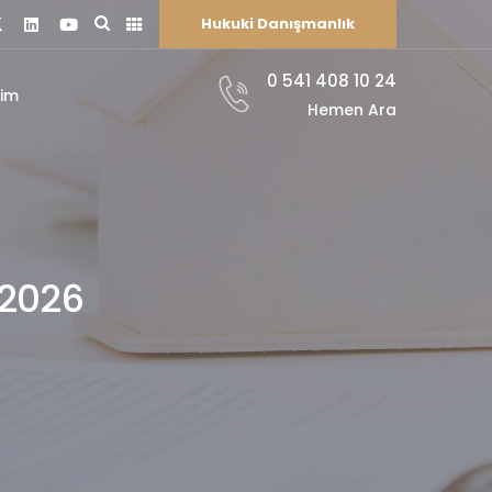
Hukuki Danışmanlık
0 541 408 10 24
şim
Hemen Ara
 2026