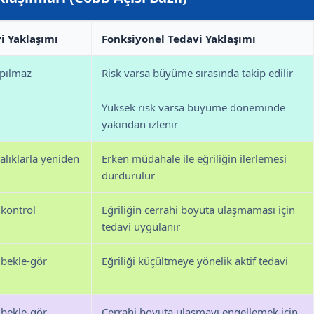
i Yaklaşımı
Fonksiyonel Tedavi Yaklaşımı
apılmaz
Risk varsa büyüme sırasında takip edilir
Yüksek risk varsa büyüme döneminde
yakından izlenir
ralıklarla yeniden
Erken müdahale ile eğriliğin ilerlemesi
durdurulur
 kontrol
Eğriliğin cerrahi boyuta ulaşmaması için
tedavi uygulanır
 bekle-gör
Eğriliği küçültmeye yönelik aktif tedavi
 bekle-gör
Cerrahi boyuta ulaşmayı engellemek için