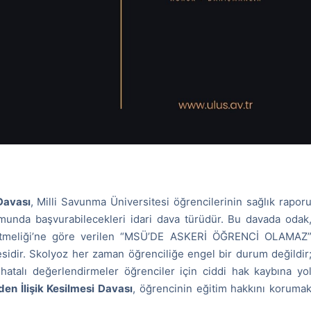
Davası
, Milli Savunma Üniversitesi öğrencilerinin sağlık rapor
munda başvurabilecekleri idari dava türüdür. Bu davada odak
önetmeliği’ne göre verilen “MSÜ’DE ASKERİ ÖĞRENCİ OLAMAZ
idir. Skolyoz her zaman öğrenciliğe engel bir durum değildir
hatalı değerlendirmeler öğrenciler için ciddi hak kaybına yo
en İlişik Kesilmesi Davası
, öğrencinin eğitim hakkını koruma