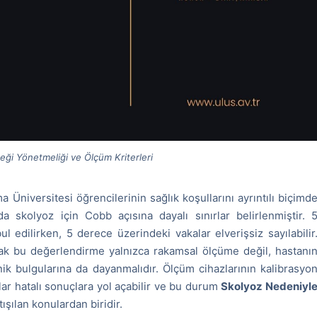
eği Yönetmeliği ve Ölçüm Kriterleri
Üniversitesi öğrencilerinin sağlık koşullarını ayrıntılı biçimd
da skolyoz için Cobb açısına dayalı sınırlar belirlenmiştir. 
bul edilirken, 5 derece üzerindeki vakalar elverişsiz sayılabilir
ak bu değerlendirme yalnızca rakamsal ölçüme değil, hastanı
klinik bulgularına da dayanmalıdır. Ölçüm cihazlarının kalibrasyo
rlar hatalı sonuçlara yol açabilir ve bu durum
Skolyoz Nedeniyl
tışılan konulardan biridir.