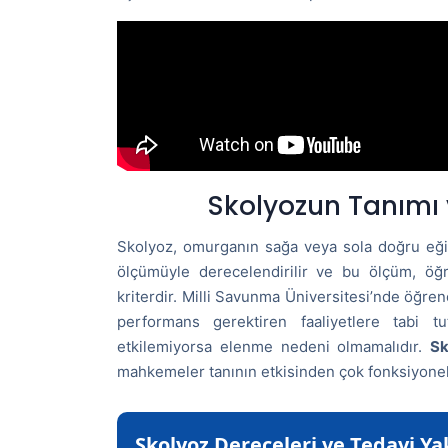
Skolyozun Tanımı 
Skolyoz, omurganın sağa veya sola doğru eğil
ölçümüyle derecelendirilir ve bu ölçüm, öğ
kriterdir. Milli Savunma Üniversitesi’nde öğrenc
performans gerektiren faaliyetlere tabi tut
etkilemiyorsa elenme nedeni olmamalıdır.
Sk
mahkemeler tanının etkisinden çok fonksiyonel y
Skolyoz Dereceleri ve Tedavi Yak