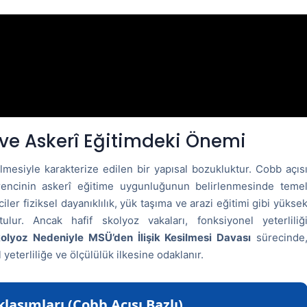
ve Askerî Eğitimdeki Önemi
mesiyle karakterize edilen bir yapısal bozukluktur. Cobb açıs
rencinin askerî eğitime uygunluğunun belirlenmesinde teme
iler fiziksel dayanıklılık, yük taşıma ve arazi eğitimi gibi yükse
ulur. Ancak hafif skolyoz vakaları, fonksiyonel yeterliliğ
olyoz Nedeniyle MSÜ’den İlişik Kesilmesi Davası
sürecinde
eterliliğe ve ölçülülük ilkesine odaklanır.
laşımları (Cobb Açısı Bazlı)