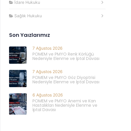
İdare Hukuku
Sağlık Hukuku
Son Yaızlarımız
7 Ağustos 2026
POMEM ve PMYO Renk Körlüğü
Nedeniyle Elenme ve İptal Davası
7 Ağustos 2026
POMEM ve PMYO Göz Diyoptrisi
Nedeniyle Elenme ve İptal Davası
6 Ağustos 2026
POMEM ve PMYO Anemi ve Kan
Hastalıkları Nedeniyle Elenme ve
İptal Davası