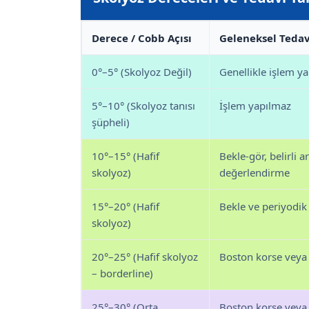
Derece / Cobb Açısı
Geleneksel Tedav
0°–5° (Skolyoz Değil)
Genellikle işlem y
5°–10° (Skolyoz tanısı
İşlem yapılmaz
şüpheli)
10°–15° (Hafif
Bekle-gör, belirli a
skolyoz)
değerlendirme
15°–20° (Hafif
Bekle ve periyodik
skolyoz)
20°–25° (Hafif skolyoz
Boston korse veya
– borderline)
25°–30° (Orta
Boston korse veya