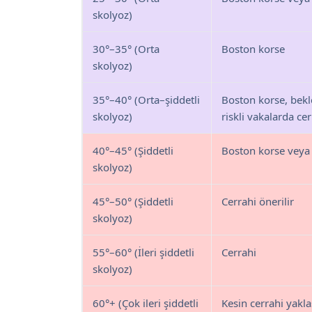
skolyoz)
30°–35° (Orta
Boston korse
skolyoz)
35°–40° (Orta–şiddetli
Boston korse, bekl
skolyoz)
riskli vakalarda cer
40°–45° (Şiddetli
Boston korse veya 
skolyoz)
45°–50° (Şiddetli
Cerrahi önerilir
skolyoz)
55°–60° (İleri şiddetli
Cerrahi
skolyoz)
60°+ (Çok ileri şiddetli
Kesin cerrahi yakl