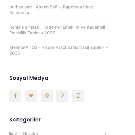
burhan sarı
-
Askeri Sağlık Raporuna İtiraz
Başvurusu
Rahime şimşek
-
Kademeli Emeklilik ve Kademeli
Emeklilik Tablosu 2026
MehmetAli Öz
-
Hisseli Arazi Satışı Nasıl Yapılır? –
2026
ı
Sosyal Medya
l
k
i
,
Kategoriler
Aile Hukuku