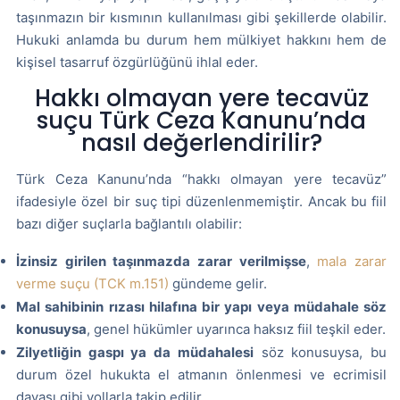
taşınmazın bir kısmının kullanılması gibi şekillerde olabilir.
Hukuki anlamda bu durum hem mülkiyet hakkını hem de
kişisel tasarruf özgürlüğünü ihlal eder.
Hakkı olmayan yere tecavüz
suçu Türk Ceza Kanunu’nda
nasıl değerlendirilir?
Türk Ceza Kanunu’nda “hakkı olmayan yere tecavüz”
ifadesiyle özel bir suç tipi düzenlenmemiştir. Ancak bu fiil
bazı diğer suçlarla bağlantılı olabilir:
İzinsiz girilen taşınmazda zarar verilmişse
,
mala zarar
verme suçu (TCK m.151)
gündeme gelir.
Mal sahibinin rızası hilafına bir yapı veya müdahale söz
konusuysa
, genel hükümler uyarınca haksız fiil teşkil eder.
Zilyetliğin gaspı ya da müdahalesi
söz konusuysa, bu
durum özel hukukta el atmanın önlenmesi ve ecrimisil
davası gibi yollarla takip edilir.