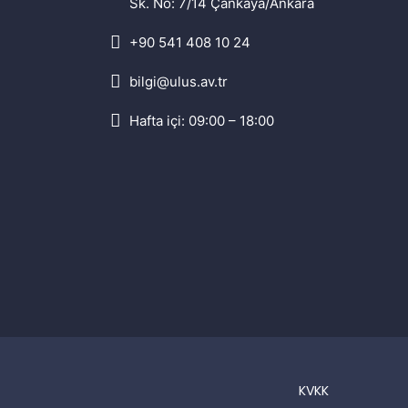
Sk. No: 7/14 Çankaya/Ankara
+90 541 408 10 24
bilgi@ulus.av.tr
Hafta içi: 09:00 – 18:00
KVKK