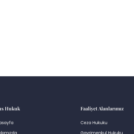
About Us
Pages
Practice Areas
Blog
us Hukuk
Faaliyet Alanlarımız
asayfa
Ceza Hukuku
kkımızda
Gayrimenkul Hukuku