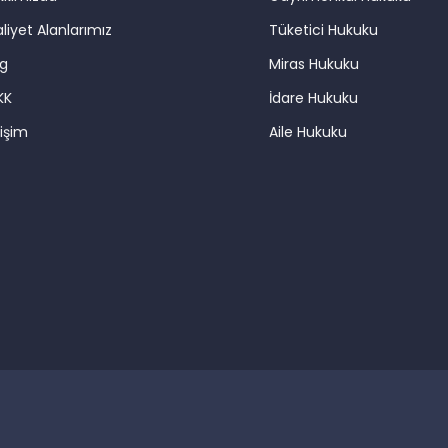
liyet Alanlarımız
Tüketici Hukuku
og
Miras Hukuku
KK
İdare Hukuku
tişim
Aile Hukuku