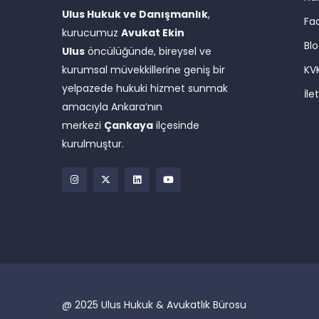
Ulus Hukuk ve Danışmanlık
,
Faa
kurucumuz
Avukat Ekin
Bl
Ulus
öncülüğünde, bireysel ve
kurumsal müvekkillerine geniş bir
KV
yelpazede hukuki hizmet sunmak
İle
amacıyla Ankara’nın
merkezi
Çankaya
ilçesinde
kurulmuştur.
@ 2025 Ulus Hukuk & Avukatlık Bürosu