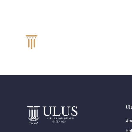
Home
Ul
An
Ha